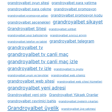
grandroyalbet oyun sitesi
grandroyalbet para yatirma
grandroyalbet para çekme
grandroyalbet promosyon
grandroyalbet promosyon kodu
grandroyalbet promosyon adları
grandroyalbet sikayet
grandroyalbet seçenekleri
Grandroyalbet Sitesi
grandroyalbet sohbet
grandroyalbet spor bahisleriyle
grandroyalbet sınırsız erişim
grandroyalbet telegram
grandroyalbet telefon ve tablet
grandroyalbet tv
grandroyalbet tv canli maç
grandroyalbet tv canli maç izle
grandroyalbet tv izle
grandroyalbet tv oyunu
grandroyalbet uyum ve teşvikler
grandroyalbet web sitemiz
grandroyalbet web sitesi
grandroyalbet web sitesi hizmetleri
grandroyalbet yeni adresi
Grandroyalbet yeni giriş
Grandroyalbet Yüksek Oranlar
grandroyalbet çevrimiçi bahis
grandroyalbet üyelerin çıkarları
Grandroyalbet üyelik
grandroyalbet üye sekmesi