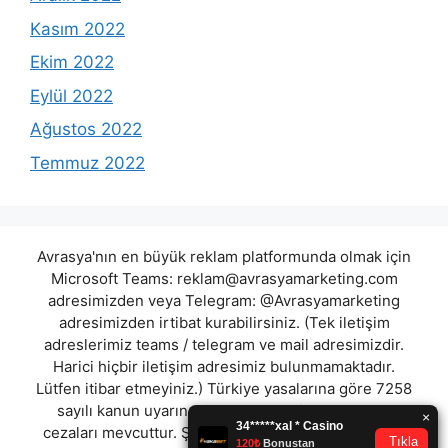
Kasım 2022
Ekim 2022
Eylül 2022
Ağustos 2022
Temmuz 2022
Avrasya'nın en büyük reklam platformunda olmak için
Microsoft Teams:
reklam@avrasyamarketing.com
adresimizden veya Telegram: @Avrasyamarketing
adresimizden irtibat kurabilirsiniz. (Tek iletişim
adreslerimiz teams / telegram ve mail adresimizdir.
Harici hiçbir iletişim adresimiz bulunmamaktadır.
Lütfen itibar etmeyiniz.) Türkiye yasalarına göre 7258
sayılı kanun uyarınca yasa dışı bahis oynamanın
cezaları mevcuttur. Şu an bulunduğunuz site hiç bir