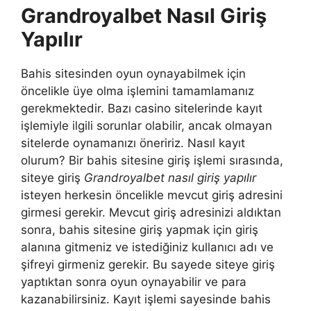
Grandroyalbet Nasıl Giriş
Yapılır
Bahis sitesinden oyun oynayabilmek için
öncelikle üye olma işlemini tamamlamanız
gerekmektedir. Bazı casino sitelerinde kayıt
işlemiyle ilgili sorunlar olabilir, ancak olmayan
sitelerde oynamanızı öneririz. Nasıl kayıt
olurum? Bir bahis sitesine giriş işlemi sırasında,
siteye giriş
Grandroyalbet nasıl giriş yapılır
isteyen herkesin öncelikle mevcut giriş adresini
girmesi gerekir. Mevcut giriş adresinizi aldıktan
sonra, bahis sitesine giriş yapmak için giriş
alanına gitmeniz ve istediğiniz kullanıcı adı ve
şifreyi girmeniz gerekir. Bu sayede siteye giriş
yaptıktan sonra oyun oynayabilir ve para
kazanabilirsiniz. Kayıt işlemi sayesinde bahis