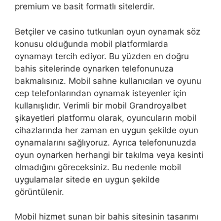
premium ve basit formatlı sitelerdir.
Betçiler ve casino tutkunları oyun oynamak söz
konusu olduğunda mobil platformlarda
oynamayı tercih ediyor. Bu yüzden en doğru
bahis sitelerinde oynarken telefonunuza
bakmalısınız. Mobil sahne kullanıcıları ve oyunu
cep telefonlarından oynamak isteyenler için
kullanışlıdır. Verimli bir mobil Grandroyalbet
şikayetleri platformu olarak, oyuncuların mobil
cihazlarında her zaman en uygun şekilde oyun
oynamalarını sağlıyoruz. Ayrıca telefonunuzda
oyun oynarken herhangi bir takılma veya kesinti
olmadığını göreceksiniz. Bu nedenle mobil
uygulamalar sitede en uygun şekilde
görüntülenir.
Mobil hizmet sunan bir bahis sitesinin tasarımı