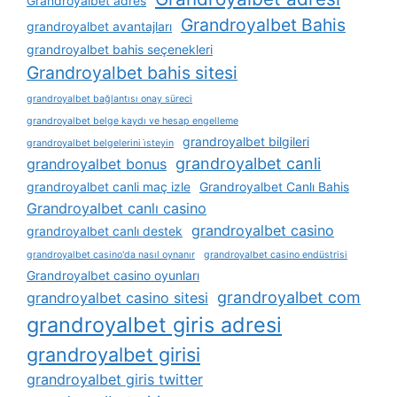
Grandroyalbet adres
Grandroyalbet Bahis
grandroyalbet avantajları
grandroyalbet bahis seçenekleri
Grandroyalbet bahis sitesi
grandroyalbet bağlantısı onay süreci
grandroyalbet belge kaydı ve hesap engelleme
grandroyalbet bilgileri
grandroyalbet belgelerini i̇steyin
grandroyalbet canli
grandroyalbet bonus
grandroyalbet canli maç izle
Grandroyalbet Canlı Bahis
Grandroyalbet canlı casino
grandroyalbet casino
grandroyalbet canlı destek
grandroyalbet casino'da nasıl oynanır
grandroyalbet casino endüstrisi
Grandroyalbet casino oyunları
grandroyalbet com
grandroyalbet casino sitesi
grandroyalbet giris adresi
grandroyalbet girisi
grandroyalbet giris twitter