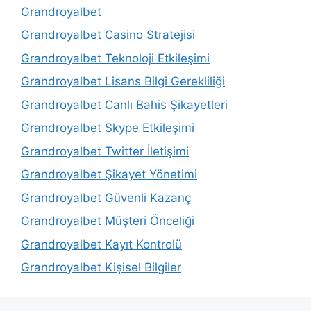
Grandroyalbet
Grandroyalbet Casino Stratejisi
Grandroyalbet Teknoloji Etkileşimi
Grandroyalbet Lisans Bilgi Gerekliliği
Grandroyalbet Canlı Bahis Şikayetleri
Grandroyalbet Skype Etkileşimi
Grandroyalbet Twitter İletişimi
Grandroyalbet Şikayet Yönetimi
Grandroyalbet Güvenli Kazanç
Grandroyalbet Müşteri Önceliği
Grandroyalbet Kayıt Kontrolü
Grandroyalbet Kişisel Bilgiler