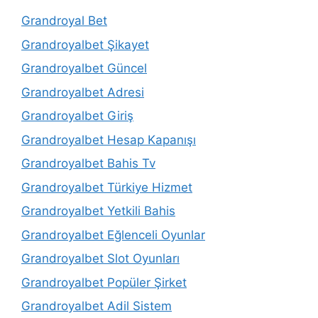
Grandroyal Bet
Grandroyalbet Şikayet
Grandroyalbet Güncel
Grandroyalbet Adresi
Grandroyalbet Giriş
Grandroyalbet Hesap Kapanışı
Grandroyalbet Bahis Tv
Grandroyalbet Türkiye Hizmet
Grandroyalbet Yetkili Bahis
Grandroyalbet Eğlenceli Oyunlar
Grandroyalbet Slot Oyunları
Grandroyalbet Popüler Şirket
Grandroyalbet Adil Sistem