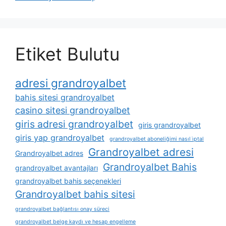
Etiket Bulutu
adresi grandroyalbet
bahis sitesi grandroyalbet
casino sitesi grandroyalbet
giris adresi grandroyalbet
giris grandroyalbet
giris yap grandroyalbet
grandroyalbet aboneliğimi nasıl i̇ptal
Grandroyalbet adresi
Grandroyalbet adres
Grandroyalbet Bahis
grandroyalbet avantajları
grandroyalbet bahis seçenekleri
Grandroyalbet bahis sitesi
grandroyalbet bağlantısı onay süreci
grandroyalbet belge kaydı ve hesap engelleme