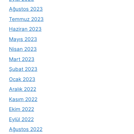
Ağustos 2023
Temmuz 2023
Haziran 2023
Mayıs 2023
Nisan 2023
Mart 2023
Şubat 2023
Ocak 2023
Aralık 2022
Kasım 2022
Ekim 2022
Eylül 2022
Ağustos 2022