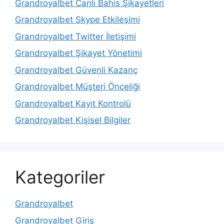
Grandroyalbet Canlı Bahis Şikayetleri
Grandroyalbet Skype Etkileşimi
Grandroyalbet Twitter İletişimi
Grandroyalbet Şikayet Yönetimi
Grandroyalbet Güvenli Kazanç
Grandroyalbet Müşteri Önceliği
Grandroyalbet Kayıt Kontrolü
Grandroyalbet Kişisel Bilgiler
Kategoriler
Grandroyalbet
Grandroyalbet Giriş