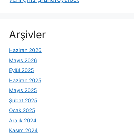
Arşivler
Haziran 2026
Mayıs 2026
Eylül 2025
Haziran 2025
Mayıs 2025
Şubat 2025
Ocak 2025
Aralık 2024
Kasım 2024