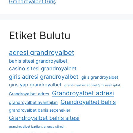
Grandroyalbet Giriş
Etiket Bulutu
adresi grandroyalbet
bahis sitesi grandroyalbet
casino sitesi grandroyalbet
giris adresi grandroyalbet
giris grandroyalbet
giris yap grandroyalbet
grandroyalbet aboneliğimi nasıl i̇ptal
Grandroyalbet adresi
Grandroyalbet adres
Grandroyalbet Bahis
grandroyalbet avantajları
grandroyalbet bahis seçenekleri
Grandroyalbet bahis sitesi
grandroyalbet bağlantısı onay süreci