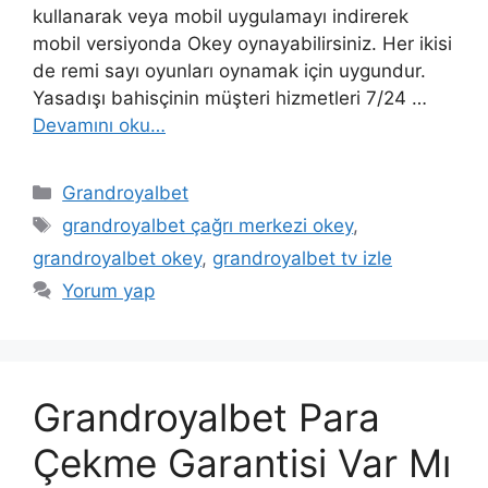
kullanarak veya mobil uygulamayı indirerek
mobil versiyonda Okey oynayabilirsiniz. Her ikisi
de remi sayı oyunları oynamak için uygundur.
Yasadışı bahisçinin müşteri hizmetleri 7/24 …
Devamını oku…
Kategoriler
Grandroyalbet
Etiketler
grandroyalbet çağrı merkezi okey
,
grandroyalbet okey
,
grandroyalbet tv izle
Yorum yap
Grandroyalbet Para
Çekme Garantisi Var Mı