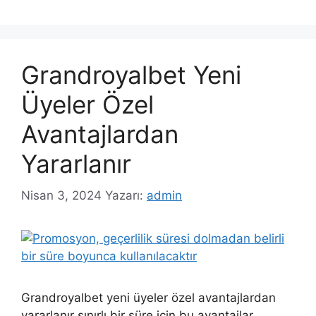
Grandroyalbet Yeni
Üyeler Özel
Avantajlardan
Yararlanır
Nisan 3, 2024
Yazarı:
admin
Grandroyalbet yeni üyeler özel avantajlardan
yararlanır sınırlı bir süre için bu avantajlar