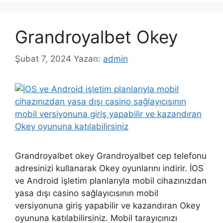
Grandroyalbet Okey
Şubat 7, 2024
Yazarı:
admin
Grandroyalbet okey Grandroyalbet cep telefonu
adresinizi kullanarak Okey oyunlarını indirir. İOS
ve Android işletim planlarıyla mobil cihazınızdan
yasa dışı casino sağlayıcısının mobil
versiyonuna giriş yapabilir ve kazandıran Okey
oyununa katılabilirsiniz. Mobil tarayıcınızı