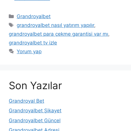
Kategoriler
Grandroyalbet
Etiketler
grandroyalbet nasıl yatırım yapılır
,
grandroyalbet para çekme garantisi var mı
,
grandroyalbet tv izle
Yorum yap
Son Yazılar
Grandroyal Bet
Grandroyalbet Şikayet
Grandroyalbet Güncel
Grandroyalbet Adresi