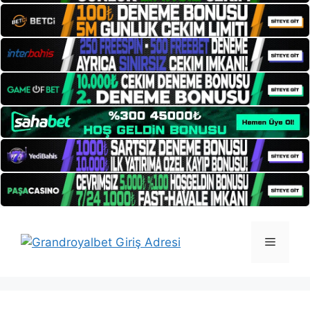
İçeriğe
atla
Menü