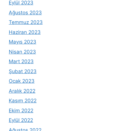
Eylül 2023
Ağustos 2023
Temmuz 2023
Haziran 2023
Mayıs 2023
Nisan 2023
Mart 2023
Şubat 2023
Ocak 2023
Aralık 2022
Kasım 2022
Ekim 2022
Eylül 2022
Ağustos 2022