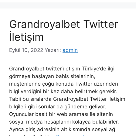
Grandroyalbet Twitter
İletişim
Eylül 10, 2022
Yazarı:
admin
Grandroyalbet twitter i̇letişim Türkiye’de ilgi
görmeye başlayan bahis sitelerinin,
müşterilerine çoğu konuda Twitter üzerinden
bilgi verdiğini bir kez daha belirtmek gerekir.
Tabii bu sıralarda Grandroyalbet Twitter iletişim
bilgileri gibi sorular da gündeme geliyor.
Oyuncular basit bir web araması ile sitenin
sosyal medya hesaplarını kolayca bulabilirler.
Ayrıca giriş adresinin alt kısmında sosyal ağ