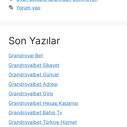
Yorum yap
Son Yazılar
Grandroyal Bet
Grandroyalbet Şikayet
Grandroyalbet Güncel
Grandroyalbet Adresi
Grandroyalbet Giriş
Grandroyalbet Hesap Kapanışı
Grandroyalbet Bahis Tv
Grandroyalbet Türkiye Hizmet