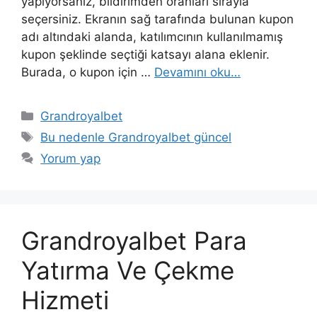
yapıyorsanız, bildirimden oranları sırayla
seçersiniz. Ekranın sağ tarafında bulunan kupon
adı altındaki alanda, katılımcının kullanılmamış
kupon şeklinde seçtiği katsayı alana eklenir.
Burada, o kupon için …
Devamını oku…
Kategoriler
Grandroyalbet
Etiketler
Bu nedenle Grandroyalbet güncel
Yorum yap
Grandroyalbet Para
Yatırma Ve Çekme
Hizmeti