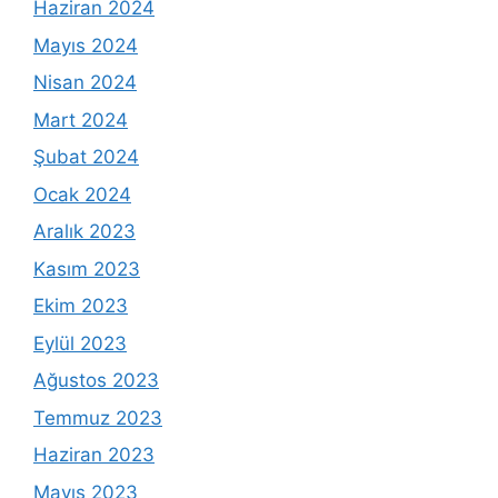
Haziran 2024
Mayıs 2024
Nisan 2024
Mart 2024
Şubat 2024
Ocak 2024
Aralık 2023
Kasım 2023
Ekim 2023
Eylül 2023
Ağustos 2023
Temmuz 2023
Haziran 2023
Mayıs 2023