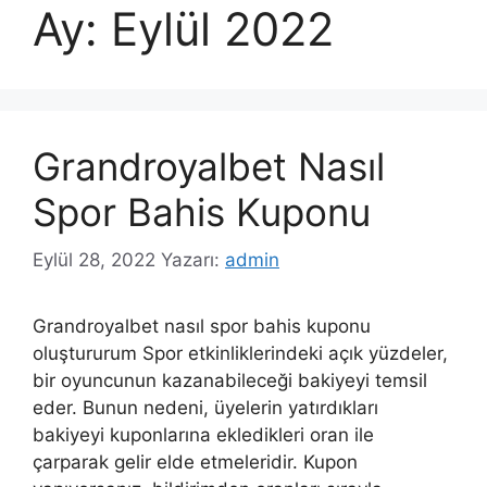
Ay:
Eylül 2022
Grandroyalbet Nasıl
Spor Bahis Kuponu
Eylül 28, 2022
Yazarı:
admin
Grandroyalbet nasıl spor bahis kuponu
oluştururum Spor etkinliklerindeki açık yüzdeler,
bir oyuncunun kazanabileceği bakiyeyi temsil
eder. Bunun nedeni, üyelerin yatırdıkları
bakiyeyi kuponlarına ekledikleri oran ile
çarparak gelir elde etmeleridir. Kupon