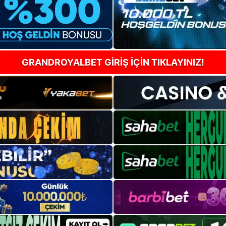
GRANDROYALBET GİRİŞ İÇİN TIKLAYINIZ!