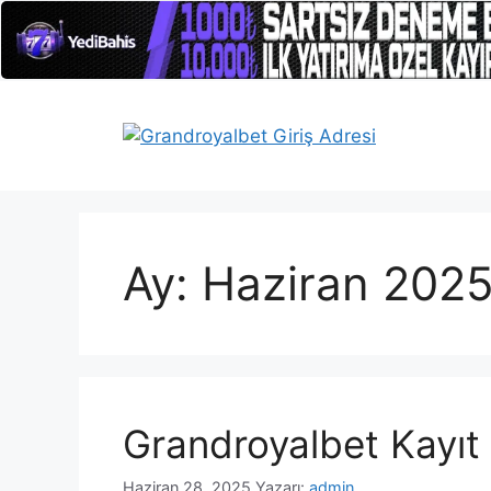
İçeriğe
atla
Ay:
Haziran 202
Grandroyalbet Kayıt
Haziran 28, 2025
Yazarı:
admin