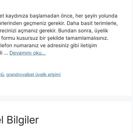
bet kaydınıza başlamadan önce, her şeyin yolunda
lerinden geçmeniz gerekir. Daha basit terimlerle,
recinizi açmanız gerekir. Bundan sonra, üyelik
formu kusursuz bir şekilde tamamlamalısınız.
lefon numaranız ve adresiniz gibi iletişim
li …
Devamını oku…
lü
,
grandroyalbet üyelik erişimi
 Bilgiler