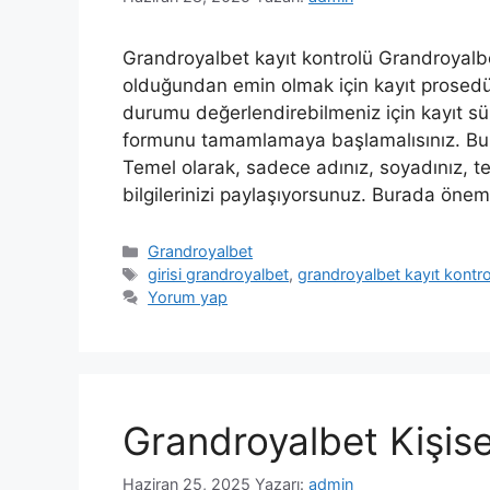
Grandroyalbet kayıt kontrolü Grandroyal
olduğundan emin olmak için kayıt prosedür
durumu değerlendirebilmeniz için kayıt sü
formunu tamamlamaya başlamalısınız. Bu 
Temel olarak, sadece adınız, soyadınız, te
bilgilerinizi paylaşıyorsunuz. Burada önem
Kategoriler
Grandroyalbet
Etiketler
girisi grandroyalbet
,
grandroyalbet kayıt kontro
Yorum yap
Grandroyalbet Kişisel
Haziran 25, 2025
Yazarı:
admin