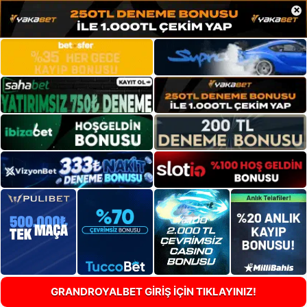
×
GRANDROYALBET GİRİŞ İÇİN TIKLAYINIZ!