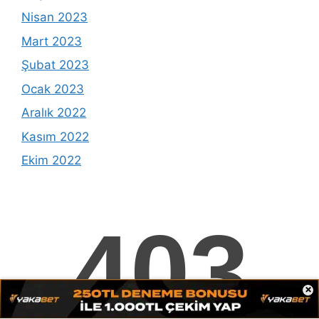
Nisan 2023
Mart 2023
Şubat 2023
Ocak 2023
Aralık 2022
Kasım 2022
Ekim 2022
Eylül 2022
Ağustos 2022
Temmuz 2022
×
Avrasya'nın en büyük reklam platformunda olmak için
Microsoft Teams:
reklam@avrasyamarketing.com