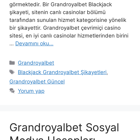
görmektedir. Bir Grandroyalbet Blackjack
şikayeti, sitenin canlı casinolar bölümü
tarafından sunulan hizmet kategorisine yönelik
bir şikayettir. Grandroyalbet çevrimiçi casino
sitesi, en iyi canlı casinolar hizmetlerinden birini
…
Devamını oku…
Kategoriler
Grandroyalbet
Etiketler
Blackjack Grandroyalbet Şikayetleri
,
Grandroyalbet Güncel
Yorum yap
Grandroyalbet Sosyal