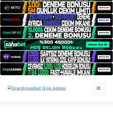
İçeriğe
atla
Menü