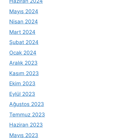
Haziran 2024
Mayıs 2024
Nisan 2024
Mart 2024
Şubat 2024
Ocak 2024
Aralık 2023
Kasım 2023
Ekim 2023
Eylül 2023
Ağustos 2023
Temmuz 2023
Haziran 2023
Mayıs 2023