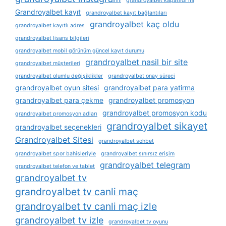
grandroyalbet kapatıldı mı
Grandroyalbet kayıt
grandroyalbet kayıt bağlantıları
grandroyalbet kaç oldu
grandroyalbet kayıtlı adres
grandroyalbet lisans bilgileri
grandroyalbet mobil görünüm güncel kayıt durumu
grandroyalbet nasil bir site
grandroyalbet müşterileri
grandroyalbet olumlu değişiklikler
grandroyalbet onay süreci
grandroyalbet oyun sitesi
grandroyalbet para yatirma
grandroyalbet para çekme
grandroyalbet promosyon
grandroyalbet promosyon kodu
grandroyalbet promosyon adları
grandroyalbet sikayet
grandroyalbet seçenekleri
Grandroyalbet Sitesi
grandroyalbet sohbet
grandroyalbet spor bahisleriyle
grandroyalbet sınırsız erişim
grandroyalbet telegram
grandroyalbet telefon ve tablet
grandroyalbet tv
grandroyalbet tv canli maç
grandroyalbet tv canli maç izle
grandroyalbet tv izle
grandroyalbet tv oyunu