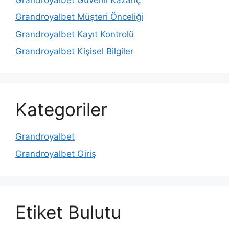
Grandroyalbet Müşteri Önceliği
Grandroyalbet Kayıt Kontrolü
Grandroyalbet Kişisel Bilgiler
Kategoriler
Grandroyalbet
Grandroyalbet Giriş
Etiket Bulutu