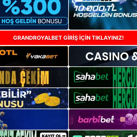
GRANDROYALBET GİRİŞ İÇİN TIKLAYINIZ!