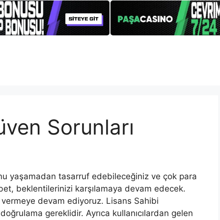
ven Sorunları
nu yaşamadan tasarruf edebileceğiniz ve çok para
bet, beklentilerinizi karşılamaya devam edecek.
et vermeye devam ediyoruz. Lisans Sahibi
doğrulama gereklidir. Ayrıca kullanıcılardan gelen