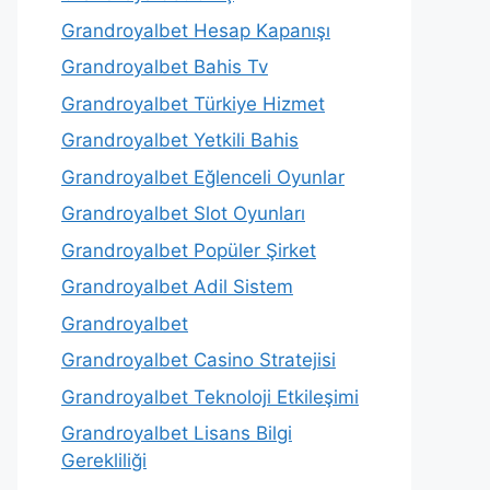
Grandroyalbet Hesap Kapanışı
Grandroyalbet Bahis Tv
Grandroyalbet Türkiye Hizmet
Grandroyalbet Yetkili Bahis
Grandroyalbet Eğlenceli Oyunlar
Grandroyalbet Slot Oyunları
Grandroyalbet Popüler Şirket
Grandroyalbet Adil Sistem
Grandroyalbet
Grandroyalbet Casino Stratejisi
Grandroyalbet Teknoloji Etkileşimi
Grandroyalbet Lisans Bilgi
Gerekliliği