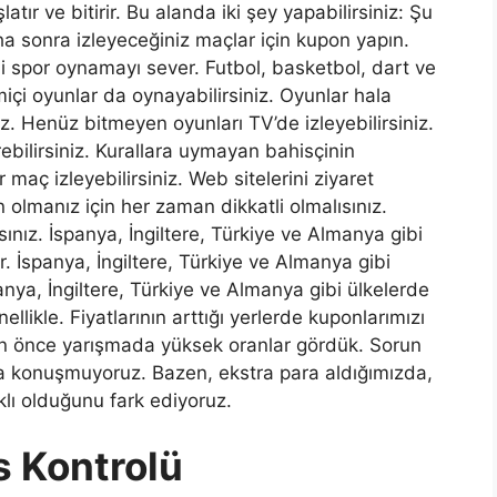
latır ve bitirir. Bu alanda iki şey yapabilirsiniz: Şu
a sonra izleyeceğiniz maçlar için kupon yapın.
bi spor oynamayı sever. Futbol, basketbol, dart ve
rimiçi oyunlar da oynayabilirsiniz. Oyunlar hala
niz. Henüz bitmeyen oyunları TV’de izleyebilirsiniz.
bilirsiniz. Kurallara uymayan bahisçinin
maç izleyebilirsiniz. Web sitelerini ziyaret
olmanız için her zaman dikkatli olmalısınız.
lısınız. İspanya, İngiltere, Türkiye ve Almanya gibi
ir. İspanya, İngiltere, Türkiye ve Almanya gibi
panya, İngiltere, Türkiye ve Almanya gibi ülkelerde
nellikle. Fiyatlarının arttığı yerlerde kuponlarımızı
çtan önce yarışmada yüksek oranlar gördük. Sorun
 konuşmuyoruz. Bazen, ekstra para aldığımızda,
klı olduğunu fark ediyoruz.
s Kontrolü