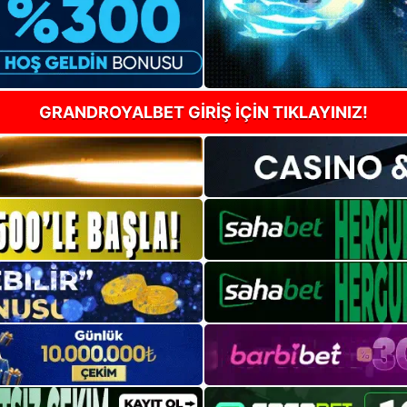
GRANDROYALBET GİRİŞ İÇİN TIKLAYINIZ!