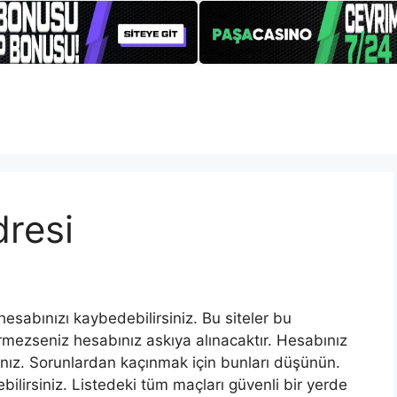
resi
sabınızı kaybedebilirsiniz. Bu siteler bu
rmezseniz hesabınız askıya alınacaktır. Hesabınız
sınız. Sorunlardan kaçınmak için bunları düşünün.
bilirsiniz. Listedeki tüm maçları güvenli bir yerde