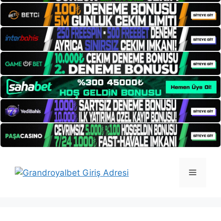
İçeriğe
atla
Menü