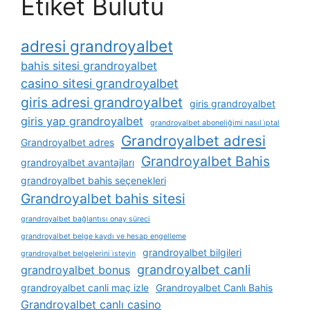
Etiket Bulutu
adresi grandroyalbet
bahis sitesi grandroyalbet
casino sitesi grandroyalbet
giris adresi grandroyalbet
giris grandroyalbet
giris yap grandroyalbet
grandroyalbet aboneliğimi nasıl i̇ptal
Grandroyalbet adresi
Grandroyalbet adres
Grandroyalbet Bahis
grandroyalbet avantajları
grandroyalbet bahis seçenekleri
Grandroyalbet bahis sitesi
grandroyalbet bağlantısı onay süreci
grandroyalbet belge kaydı ve hesap engelleme
grandroyalbet bilgileri
grandroyalbet belgelerini i̇steyin
grandroyalbet canli
grandroyalbet bonus
grandroyalbet canli maç izle
Grandroyalbet Canlı Bahis
Grandroyalbet canlı casino