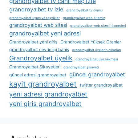
grandroyalbet tv canli maç izle
grandroyalbet tv izle
grandroyalbet tv oyunu
grandroyalbet uyum ve teşvikler
grandroyalbet web sitemiz
grandroyalbet web sitesi
grandroyalbet web sitesi hizmetleri
grandroyalbet yeni adresi
Grandroyalbet yeni giriş
Grandroyalbet Yüksek Oranlar
grandroyalbet çevrimiçi bahis
grandroyalbet üyelerin çıkarları
Grandroyalbet üyelik
grandroyalbet üye sekmesi
Grandroyalbet Şikayetleri
grandroyalbet şikayeti
güncel grandroyalbet
güncel adresi grandroyalbet
kayit grandroyalbet
twitter grandroyalbet
yeni adresi grandroyalbet
yeni giris grandroyalbet