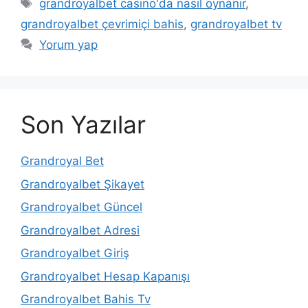
Etiketler
grandroyalbet casino'da nasıl oynanır
,
grandroyalbet çevrimiçi bahis
,
grandroyalbet tv
Yorum yap
Son Yazılar
Grandroyal Bet
Grandroyalbet Şikayet
Grandroyalbet Güncel
Grandroyalbet Adresi
Grandroyalbet Giriş
Grandroyalbet Hesap Kapanışı
Grandroyalbet Bahis Tv