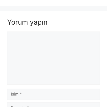
Yorum yapın
Yorum
İsim
E-