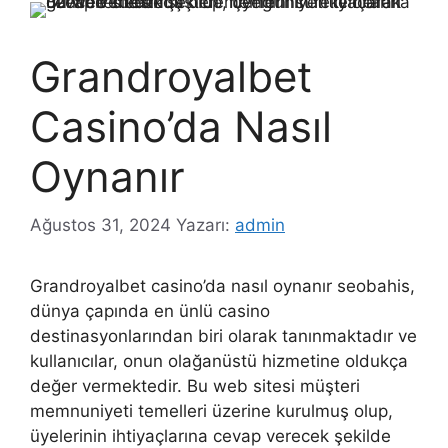
Grandroyalbet
Casino’da Nasıl
Oynanır
Ağustos 31, 2024
Yazarı:
admin
Grandroyalbet casino’da nasıl oynanır seobahis,
dünya çapında en ünlü casino
destinasyonlarından biri olarak tanınmaktadır ve
kullanıcılar, onun olağanüstü hizmetine oldukça
değer vermektedir. Bu web sitesi müşteri
memnuniyeti temelleri üzerine kurulmuş olup,
üyelerinin ihtiyaçlarına cevap verecek şekilde