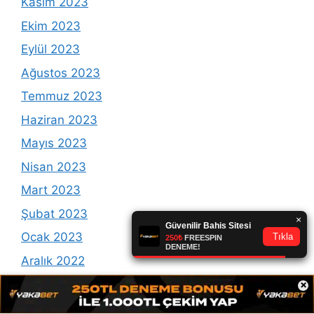
Kasım 2023
Ekim 2023
Eylül 2023
Ağustos 2023
Temmuz 2023
Haziran 2023
Mayıs 2023
Nisan 2023
Mart 2023
Şubat 2023
Ocak 2023
Aralık 2022
Kasım 2022
×
Ekim 2022