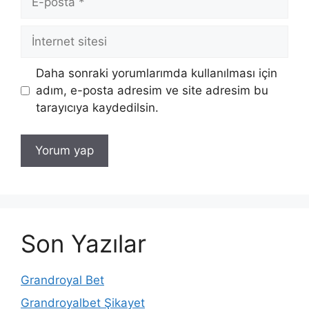
posta
İnternet
sitesi
Daha sonraki yorumlarımda kullanılması için
adım, e-posta adresim ve site adresim bu
tarayıcıya kaydedilsin.
Son Yazılar
Grandroyal Bet
Grandroyalbet Şikayet