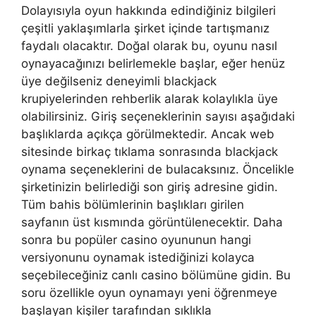
Dolayısıyla oyun hakkında edindiğiniz bilgileri
çeşitli yaklaşımlarla şirket içinde tartışmanız
faydalı olacaktır. Doğal olarak bu, oyunu nasıl
oynayacağınızı belirlemekle başlar, eğer henüz
üye değilseniz deneyimli blackjack
krupiyelerinden rehberlik alarak kolaylıkla üye
olabilirsiniz. Giriş seçeneklerinin sayısı aşağıdaki
başlıklarda açıkça görülmektedir. Ancak web
sitesinde birkaç tıklama sonrasında blackjack
oynama seçeneklerini de bulacaksınız. Öncelikle
şirketinizin belirlediği son giriş adresine gidin.
Tüm bahis bölümlerinin başlıkları girilen
sayfanın üst kısmında görüntülenecektir. Daha
sonra bu popüler casino oyununun hangi
versiyonunu oynamak istediğinizi kolayca
seçebileceğiniz canlı casino bölümüne gidin. Bu
soru özellikle oyun oynamayı yeni öğrenmeye
başlayan kişiler tarafından sıklıkla