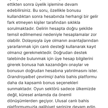
ettikten sonra üyelik işlemine devam
edebilirsiniz. Bu soru, özellikle bonusu
kullandıktan sonra hesabında herhangi bir gelir
fark etmeyen kişiler tarafından sıklıkla
sorulmaktadır. Gelirin hesapta doğru şekilde
temsil edilmemesi nedeniyle hesaplamalar zor
olabilir. Dolayısıyla üye olmanın avantajlarından
yararlanmak için canlı desteği kullanarak kayıt
olmanız gerekmektedir. Doğrudan destek
talebinde bulunmak için üye hesap bilgilerini
girerek bonusa hak kazandığını onaylar ve
bonusun doğrudan hesabına yatırılmasını ister.
Grandroyalbet çevrimiçi bahis
bahis platformu
daha da kapsamlı bonus seçenekleri
sunmaktadır. Oyun sektörü sadece ülkemizde
değil, küresel anlamda da önemli
dönüşümlerden geçiyor. Ulusal canlı bahis
platformumuzla galibiyet serinize devam edin.