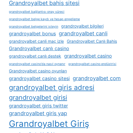
Grandroyalbet bahis sitesi
grandroyalbet bağlantısı onay süreci
grandroyalbet belge kaydı ve hesap engelleme
grandroyalbet bilgileri
grandroyalbet belgelerini i̇steyin
grandroyalbet canli
grandroyalbet bonus
grandroyalbet canli maç izle
Grandroyalbet Canlı Bahis
Grandroyalbet canlı casino
grandroyalbet casino
grandroyalbet canlı destek
grandroyalbet casino'da nasıl oynanır
grandroyalbet casino endüstrisi
Grandroyalbet casino oyunları
grandroyalbet com
grandroyalbet casino sitesi
grandroyalbet giris adresi
grandroyalbet girisi
grandroyalbet giris twitter
grandroyalbet giris yap
Grandroyalbet Giriş