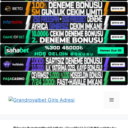
İçeriğe
atla
Menü