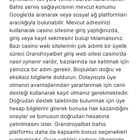
Bahis servis sağlayıcısının mevcut konumu
Google’da aranarak veya sosyal ağ platformları
aracılığıyla bulunabilir. Mevcut adresinizi
kullanarak casino sitesine giriş yaptığınızda,
giriş veya kayıt sekmesini bulup tıklamalısınız.
Bazı casino web sitelerinin çok adımlı bir üyelik
süreci
Grandroyalbet giriş web sitesi casino’da
nasıl oynanır
vardır, bazılarında ise katılmak için
yalnızca bir adım gerekir. Boşlukları doğru ve
eksiksiz bilgilerle doldurun. Dolayısıyla üye
olmanın avantajlarından yararlanmak için canlı
desteği kullanarak kayıt olmanız gerekmektedir.
Doğrudan destek talebinde bulunmak için üye
hesap bilgilerini girerek bonusa hak kazandığını
onaylar ve bonusun doğrudan hesabına
yatırılmasını ister. Grandroyalbet bahis
platformu daha da kapsamlı bonus seçenekleri
sunmaktadır. Oyun sektörü sadece ülkemizde