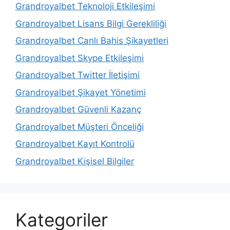
Grandroyalbet Teknoloji Etkileşimi
Grandroyalbet Lisans Bilgi Gerekliliği
Grandroyalbet Canlı Bahis Şikayetleri
Grandroyalbet Skype Etkileşimi
Grandroyalbet Twitter İletişimi
Grandroyalbet Şikayet Yönetimi
Grandroyalbet Güvenli Kazanç
Grandroyalbet Müşteri Önceliği
Grandroyalbet Kayıt Kontrolü
Grandroyalbet Kişisel Bilgiler
Kategoriler