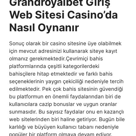
Grandroyalbet Giriş
Web Sitesi Casino’da
Nasıl Oynanır
Sonuç olarak bir casino sitesine üye olabilmek
için mevcut adresinizi kullanarak siteye kayıt
olmanız gerekmektedir.Çevrimiçi bahis
platformlarında çeşitli kategorilerdeki
bahisçilere hitap etmektedir ve farklı bahis
seçeneklerinin yaygın çekiciliği nedeniyle tercih
edilmektedir. Pek çok bahis sitesinin güvendiği
bu platformun en önemli faydalarından biri de
kullanıcılara cazip bonuslar ve uygun oranlar
sunmasıdır. Bu sayısız faydalar onu en kazançlı
web sitelerinden biri haline getiriyor. Bugün bile
karlılığı ve büyüyen kullanıcı tabanı nedeniyle
popüler bir platform olmaya devam ediyor.