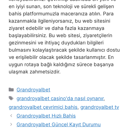
en iyiyi sunan, son teknoloji ve sürekli gelişen
bahis platformumuzla maceranıza atılın. Para
kazanmakla ilgileniyorsanız, bu web sitesini
ziyaret edebilir ve daha fazla kazanmaya
başlayabilirsiniz. Bu web sitesi, ziyaretçilerin
gezinmesini ve ihtiyaç duydukları bilgileri
bulmasını kolaylaştıracak şekilde kullanıcı dostu
ve erişilebilir olacak şekilde tasarlanmıştır. En
uygun rotaya bağlı kaldığınız sürece başarıya
ulaşmak zahmetsizdir.
Kategoriler
Grandroyalbet
Etiketler
grandroyalbet casino'da nasıl oynanır
,
grandroyalbet çevrimiçi bahis
,
grandroyalbet tv
Yazı
Grandroyalbet Hızlı Bahis
dolaşımı
Grandroyalbet Güncel Kayıt Durumu