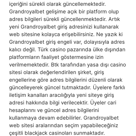
içeriğini sürekli olarak güncellemektedir.
Grandroyalbet gelişime açık bir platform olup
adres bilgileri sürekli güncellenmektedir. Artık
yeni Grandroyalbet giriş adresinizi kullanarak
web sitesine kolayca erişebilirsiniz. Ne yazık ki
Grandroyalbet giriş engeli var, dolayısıyla adres
kalıcı değil. Türk casino pazarında ülke dışından
platformların faaliyet göstermesine izin
verilmemektedir. Btk tarafından yasa dışı casino
sitesi olarak değerlendirilen şirket, giriş
engellerine göre adres bilgilerini düzenli olarak
güncelleyerek güncel tutmaktadır. Üyelere farklı
iletişim kanalları aracılığıyla yeni siteye giriş
adresi hakkında bilgi verilecektir. Üyeler cari
hesaplarını ve güncel adres bilgilerini
kullanmaya devam edebilirler. Grandroyalbet
web sitesi aralarından seçim yapabileceğiniz
çeşitli blackjack casinoları sunmaktadır.