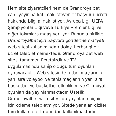
Hem site ziyaretçileri hem de Grandroyalbet
canlı yayınına katılmak isteyenler başvuru ücreti
hakkında bilgi almak istiyor. Avrupa Ligi, UEFA
Şampiyonlar Ligi veya Türkiye Premier Ligi ve
diğer takımlara maaş veriliyor. Bununla birlikte
Grandroyalbet i̇çin başvuru gönderme maliyeti
web sitesi kullanımından dolayı herhangi bir
ücret talep etmemektedir. Grandroyalbet web
sitesi tamamen ücretsizdir ve TV
uygulamasında sahip olduğu tüm oyunları
oynayacaktır. Web sitesinde futbol maçlarının
yanı sıra voleybol ve tenis maçlarının yanı sıra
basketbol ve basketbol etkinlikleri ve Olimpiyat
oyunları da yayınlanmaktadır. Üstelik
Grandroyalbet web sitesi bu yayınların hiçbiri
için ödeme talep etmiyor. Sitede yer alan diziler
tüm kullanıcılar tarafından kullanılmaktadır.