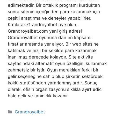
edilmektedir. Bir ortaklık programı kurduktan
sonra sitenin içeriğinden para kazanmak için
çeşitli araştırma ve deneyler yapabilirler.
Katılarak Grandroyalbet üye olun.
Grandroyalbet.com yeni giriş adresi
Grandroyalbet oyununa dair en kapsamlı
fırsatlar arasında yer alıyor. Bir web sitesine
katılmak ve hızlı bir şekilde para kazanmak
inanılmaz derecede kolaydır. Site aktivite
sayfasındaki alternatif oyun özelliğini kullanmak
zahmetsiz bir iştir. Oyun meraklıları farklı bir
gelir seçeneğine sahip olup şirketin sektördeki
köklü statüsünden yararlanmışlardır. Sonuç
olarak, ofisin organizasyonu sıklıkla ayırt edici
hale gelir ve tanınırlık kazanır.
Kategoriler
Grandroyalbet