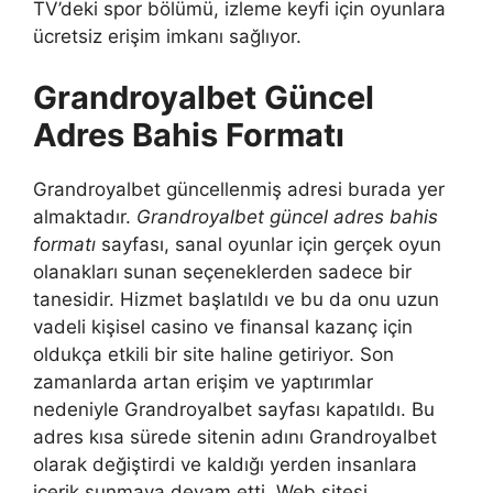
TV’deki spor bölümü, izleme keyfi için oyunlara
ücretsiz erişim imkanı sağlıyor.
Grandroyalbet Güncel
Adres Bahis Formatı
Grandroyalbet güncellenmiş adresi burada yer
almaktadır.
Grandroyalbet güncel adres bahis
formatı
sayfası, sanal oyunlar için gerçek oyun
olanakları sunan seçeneklerden sadece bir
tanesidir. Hizmet başlatıldı ve bu da onu uzun
vadeli kişisel casino ve finansal kazanç için
oldukça etkili bir site haline getiriyor. Son
zamanlarda artan erişim ve yaptırımlar
nedeniyle Grandroyalbet sayfası kapatıldı. Bu
adres kısa sürede sitenin adını Grandroyalbet
olarak değiştirdi ve kaldığı yerden insanlara
içerik sunmaya devam etti. Web sitesi