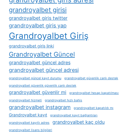
grandroyalbet girisi
grandroyalbet giris twitter
grandroyalbet giris yap
Grandroyalbet Giriş
grandroyalbet giriş linki
Grandroyalbet Güncel
grandroyalbet güncel adres
grandroyalbet güncel adresi
grandroyalbet güncel kayıt durumu
grandroyalbet güvenlik canlı destek
grandroyalbet güvenlik güvenlik canlı destek
grandroyalbet güvenlir mi
grandroyalbet hesap kapatılması
grandroyalbet hizmeti
grandroyalbet hızlı bahis
grandroyalbet instagram
grandroyalbet kapatıldı mı
Grandroyalbet kayıt
grandroyalbet kayıt bağlantıları
grandroyalbet kaç oldu
grandroyalbet kayıtlı adres
grandroyalbet lisans bilgileri