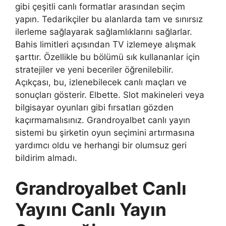
gibi çeşitli canlı formatlar arasından seçim
yapın. Tedarikçiler bu alanlarda tam ve sınırsız
ilerleme sağlayarak sağlamlıklarını sağlarlar.
Bahis limitleri açısından TV izlemeye alışmak
şarttır. Özellikle bu bölümü sık kullananlar için
stratejiler ve yeni beceriler öğrenilebilir.
Açıkçası, bu, izlenebilecek canlı maçları ve
sonuçları gösterir. Elbette. Slot makineleri veya
bilgisayar oyunları gibi fırsatları gözden
kaçırmamalısınız. Grandroyalbet canlı yayın
sistemi bu şirketin oyun seçimini artırmasına
yardımcı oldu ve herhangi bir olumsuz geri
bildirim almadı.
Grandroyalbet Canlı
Yayını Canlı Yayın