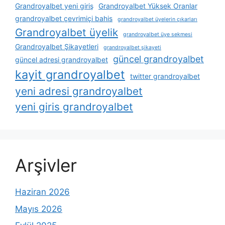
Grandroyalbet yeni giriş
Grandroyalbet Yüksek Oranlar
grandroyalbet çevrimiçi bahis
grandroyalbet üyelerin çıkarları
Grandroyalbet üyelik
grandroyalbet üye sekmesi
Grandroyalbet Şikayetleri
grandroyalbet şikayeti
güncel grandroyalbet
güncel adresi grandroyalbet
kayit grandroyalbet
twitter grandroyalbet
yeni adresi grandroyalbet
yeni giris grandroyalbet
Arşivler
Haziran 2026
Mayıs 2026