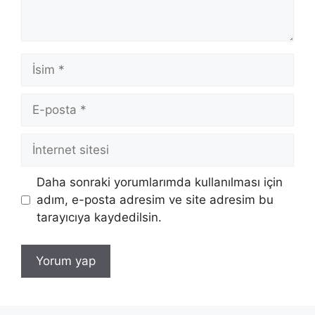
İsim
E-
posta
İnternet
sitesi
Daha sonraki yorumlarımda kullanılması için
adım, e-posta adresim ve site adresim bu
tarayıcıya kaydedilsin.