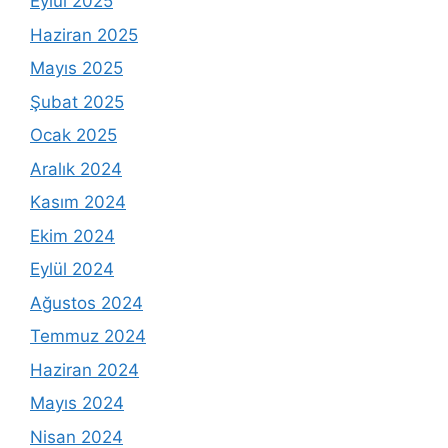
Eylül 2025
Haziran 2025
Mayıs 2025
Şubat 2025
Ocak 2025
Aralık 2024
Kasım 2024
Ekim 2024
Eylül 2024
Ağustos 2024
Temmuz 2024
Haziran 2024
Mayıs 2024
Nisan 2024