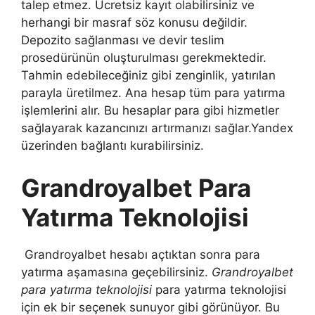
talep etmez. Ücretsiz kayıt olabilirsiniz ve
herhangi bir masraf söz konusu değildir.
Depozito sağlanması ve devir teslim
prosedürünün oluşturulması gerekmektedir.
Tahmin edebileceğiniz gibi zenginlik, yatırılan
parayla üretilmez. Ana hesap tüm para yatırma
işlemlerini alır. Bu hesaplar para gibi hizmetler
sağlayarak kazancınızı artırmanızı sağlar.Yandex
üzerinden bağlantı kurabilirsiniz.
Grandroyalbet Para
Yatırma Teknolojisi
Grandroyalbet hesabı açtıktan sonra para
yatırma aşamasına geçebilirsiniz.
Grandroyalbet
para yatırma teknolojisi
para yatırma teknolojisi
için ek bir seçenek sunuyor gibi görünüyor. Bu