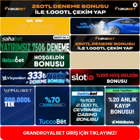
×
GRANDROYALBET GİRİŞ İÇİN TIKLAYINIZ!