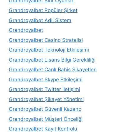
Grandroyalbet Slot Oyunları
Grandroyalbet Popüler Şirket
Grandroyalbet Adil Sistem
Grandroyalbet
Grandroyalbet Casino Stratejisi
Grandroyalbet Teknoloji Etkileşimi
Grandroyalbet Lisans Bilgi Gerekliliği
Grandroyalbet Canlı Bahis Şikayetleri
Grandroyalbet Skype Etkileşimi
Grandroyalbet Twitter İletişimi
Grandroyalbet Şikayet Yönetimi
Grandroyalbet Güvenli Kazanç
Grandroyalbet Müşteri Önceliği
Grandroyalbet Kayıt Kontrolü