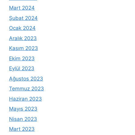
Mart 2024
Şubat 2024
Ocak 2024
Aralık 2023
Kasım 2023
Ekim 2023
Eylül 2023
Ağustos 2023
Temmuz 2023
Haziran 2023
Mayıs 2023
Nisan 2023
Mart 2023