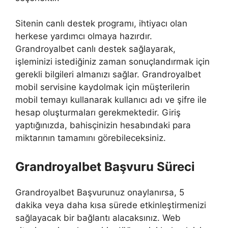
Sitenin canlı destek programı, ihtiyacı olan
herkese yardımcı olmaya hazırdır.
Grandroyalbet canlı destek sağlayarak,
işleminizi istediğiniz zaman sonuçlandırmak için
gerekli bilgileri almanızı sağlar. Grandroyalbet
mobil servisine kaydolmak için müşterilerin
mobil temayı kullanarak kullanıcı adı ve şifre ile
hesap oluşturmaları gerekmektedir. Giriş
yaptığınızda, bahisçinizin hesabındaki para
miktarının tamamını görebileceksiniz.
Grandroyalbet Başvuru Süreci
Grandroyalbet Başvurunuz onaylanırsa, 5
dakika veya daha kısa sürede etkinleştirmenizi
sağlayacak bir bağlantı alacaksınız. Web