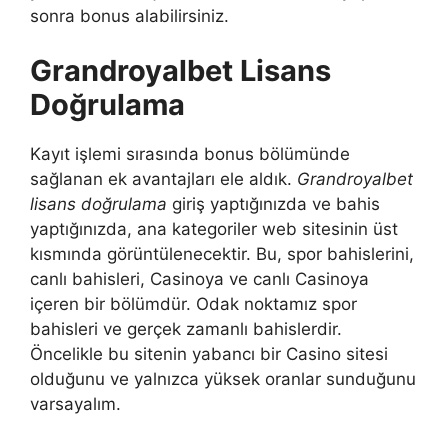
sonra bonus alabilirsiniz.
Grandroyalbet Lisans
Doğrulama
Kayıt işlemi sırasında bonus bölümünde
sağlanan ek avantajları ele aldık.
Grandroyalbet
lisans doğrulama
giriş yaptığınızda ve bahis
yaptığınızda, ana kategoriler web sitesinin üst
kısmında görüntülenecektir. Bu, spor bahislerini,
canlı bahisleri, Casinoya ve canlı Casinoya
içeren bir bölümdür. Odak noktamız spor
bahisleri ve gerçek zamanlı bahislerdir.
Öncelikle bu sitenin yabancı bir Casino sitesi
olduğunu ve yalnızca yüksek oranlar sunduğunu
varsayalım.