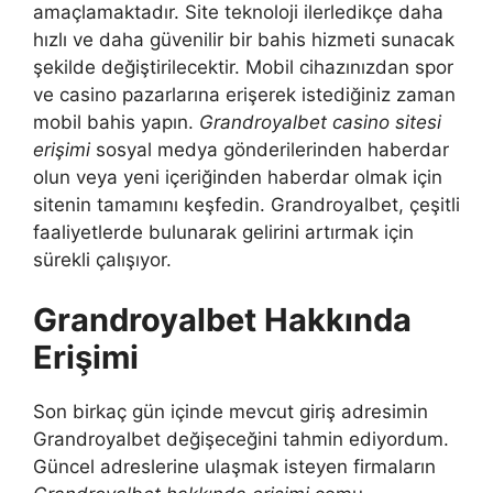
amaçlamaktadır. Site teknoloji ilerledikçe daha
hızlı ve daha güvenilir bir bahis hizmeti sunacak
şekilde değiştirilecektir. Mobil cihazınızdan spor
ve casino pazarlarına erişerek istediğiniz zaman
mobil bahis yapın.
Grandroyalbet casino sitesi
erişimi
sosyal medya gönderilerinden haberdar
olun veya yeni içeriğinden haberdar olmak için
sitenin tamamını keşfedin. Grandroyalbet, çeşitli
faaliyetlerde bulunarak gelirini artırmak için
sürekli çalışıyor.
Grandroyalbet Hakkında
Erişimi
Son birkaç gün içinde mevcut giriş adresimin
Grandroyalbet değişeceğini tahmin ediyordum.
Güncel adreslerine ulaşmak isteyen firmaların