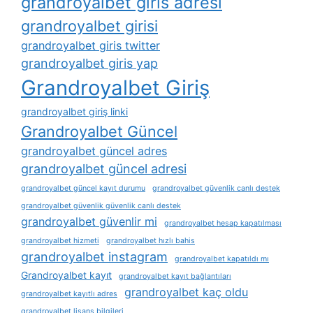
grandroyalbet giris adresi
grandroyalbet girisi
grandroyalbet giris twitter
grandroyalbet giris yap
Grandroyalbet Giriş
grandroyalbet giriş linki
Grandroyalbet Güncel
grandroyalbet güncel adres
grandroyalbet güncel adresi
grandroyalbet güncel kayıt durumu
grandroyalbet güvenlik canlı destek
grandroyalbet güvenlik güvenlik canlı destek
grandroyalbet güvenlir mi
grandroyalbet hesap kapatılması
grandroyalbet hizmeti
grandroyalbet hızlı bahis
grandroyalbet instagram
grandroyalbet kapatıldı mı
Grandroyalbet kayıt
grandroyalbet kayıt bağlantıları
grandroyalbet kaç oldu
grandroyalbet kayıtlı adres
grandroyalbet lisans bilgileri