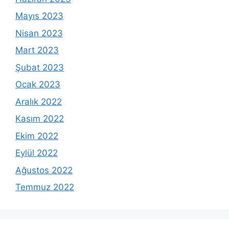
Mayıs 2023
Nisan 2023
Mart 2023
Şubat 2023
Ocak 2023
Aralık 2022
Kasım 2022
Ekim 2022
Eylül 2022
Ağustos 2022
Temmuz 2022