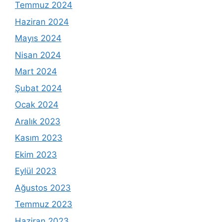
Temmuz 2024
Haziran 2024
Mayıs 2024
Nisan 2024
Mart 2024
Şubat 2024
Ocak 2024
Aralık 2023
Kasım 2023
Ekim 2023
Eylül 2023
Ağustos 2023
Temmuz 2023
Haziran 2023