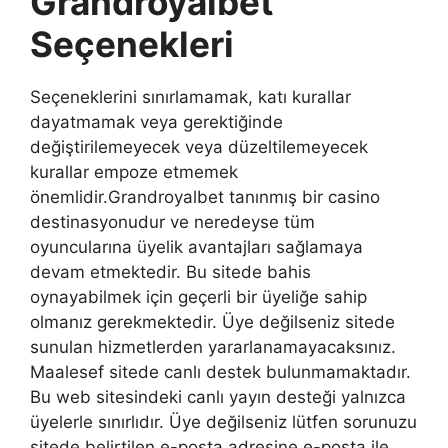
Grandroyalbet
Seçenekleri
Seçeneklerini sınırlamamak, katı kurallar
dayatmamak veya gerektiğinde
değiştirilemeyecek veya düzeltilemeyecek
kurallar empoze etmemek
önemlidir.Grandroyalbet tanınmış bir casino
destinasyonudur ve neredeyse tüm
oyuncularına üyelik avantajları sağlamaya
devam etmektedir. Bu sitede bahis
oynayabilmek için geçerli bir üyeliğe sahip
olmanız gerekmektedir. Üye değilseniz sitede
sunulan hizmetlerden yararlanamayacaksınız.
Maalesef sitede canlı destek bulunmamaktadır.
Bu web sitesindeki canlı yayın desteği yalnızca
üyelerle sınırlıdır. Üye değilseniz lütfen sorunuzu
sitede belirtilen e-posta adresine e-posta ile