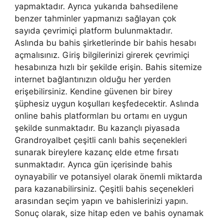
yapmaktadır. Ayrıca yukarıda bahsedilene
benzer tahminler yapmanızı sağlayan çok
sayıda çevrimiçi platform bulunmaktadır.
Aslında bu bahis şirketlerinde bir bahis hesabı
açmalısınız. Giriş bilgilerinizi girerek çevrimiçi
hesabınıza hızlı bir şekilde erişin. Bahis sitemize
internet bağlantınızın olduğu her yerden
erişebilirsiniz. Kendine güvenen bir birey
şüphesiz uygun koşulları keşfedecektir. Aslında
online bahis platformları bu ortamı en uygun
şekilde sunmaktadır. Bu kazançlı piyasada
Grandroyalbet çeşitli canlı bahis seçenekleri
sunarak bireylere kazanç elde etme fırsatı
sunmaktadır. Ayrıca gün içerisinde bahis
oynayabilir ve potansiyel olarak önemli miktarda
para kazanabilirsiniz. Çeşitli bahis seçenekleri
arasından seçim yapın ve bahislerinizi yapın.
Sonuç olarak, size hitap eden ve bahis oynamak