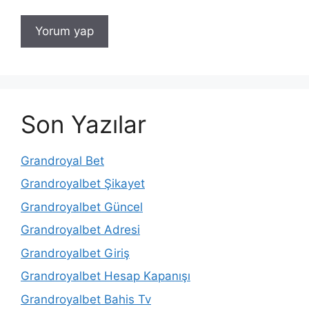
Son Yazılar
Grandroyal Bet
Grandroyalbet Şikayet
Grandroyalbet Güncel
Grandroyalbet Adresi
Grandroyalbet Giriş
Grandroyalbet Hesap Kapanışı
Grandroyalbet Bahis Tv