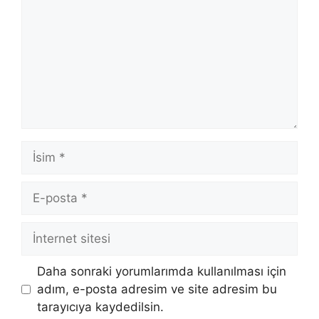
İsim
E-
posta
İnternet
sitesi
Daha sonraki yorumlarımda kullanılması için
adım, e-posta adresim ve site adresim bu
tarayıcıya kaydedilsin.