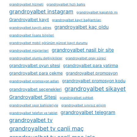
grandroyalbet hizmeti
grandroyalbet hızlı bahis
grandroyalbet instagram
grandroyalbet kapatıldı mı
Grandroyalbet kayıt
grandroyalbet kayıt bağlantıları
grandroyalbet kaç oldu
grandroyalbet kayıtlı adres
grandroyalbet lisans bilgileri
grandroyalbet mobil görünüm güncel kayıt durumu
grandroyalbet nasil bir site
grandroyalbet müşterileri
grandroyalbet olumlu değişiklikler
grandroyalbet onay süreci
grandroyalbet oyun sitesi
grandroyalbet para yatirma
grandroyalbet para çekme
grandroyalbet promosyon
grandroyalbet promosyon kodu
grandroyalbet promosyon adları
grandroyalbet sikayet
grandroyalbet seçenekleri
Grandroyalbet Sitesi
grandroyalbet sohbet
grandroyalbet spor bahisleriyle
grandroyalbet sınırsız erişim
grandroyalbet telegram
grandroyalbet telefon ve tablet
grandroyalbet tv
grandroyalbet tv canli maç