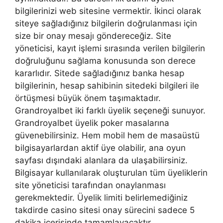
bilgilerinizi web sitesine vermektir. İkinci olarak
siteye sağladığınız bilgilerin doğrulanması için
size bir onay mesajı göndereceğiz. Site
yöneticisi, kayıt işlemi sırasında verilen bilgilerin
doğruluğunu sağlama konusunda son derece
kararlıdır. Sitede sağladığınız banka hesap
bilgilerinin, hesap sahibinin sitedeki bilgileri ile
örtüşmesi büyük önem taşımaktadır.
Grandroyalbet iki farklı üyelik seçeneği sunuyor.
Grandroyalbet üyelik poker masalarına
güvenebilirsiniz. Hem mobil hem de masaüstü
bilgisayarlardan aktif üye olabilir, ana oyun
sayfası dışındaki alanlara da ulaşabilirsiniz.
Bilgisayar kullanılarak oluşturulan tüm üyeliklerin
site yöneticisi tarafından onaylanması
gerekmektedir. Üyelik limiti belirlemediğiniz
takdirde casino sitesi onay sürecini sadece 5
dakika içerisinde tamamlayacaktır.