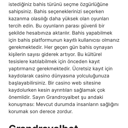
istediğiniz bahis türünü seçme özgürlüğüne
sahipsiniz. Bahis seçeneklerinizi seçerken
kazanma olasılığı daha yüksek olan oyunları
tercih edin. Bu oyunların parası güvenli bir
şekilde hesabınıza aktarılır. Bahis yapabilmek
için bahis platformunun kayıtlı kullanıcısı olmanız
gerekmektedir. Her geçen gün bahis oynayan
kişilerin sayısı giderek artıyor. Bu kültürel
tesislere katılabilmek için önceden kayıt
yaptırmanız gerekmektedir. Ücretsiz kayıt için
kaydolarak casino dünyasına yolculuğunuza
başlayabilirsiniz. Bir casino web sitesine
kaydolurken kesin ayrıntıları sağlamak çok
önemlidir. Sayın Grandroyalbet şu andaki
konuşması: Mevcut durumda insanların sağlığını
korumak son derece zordur.