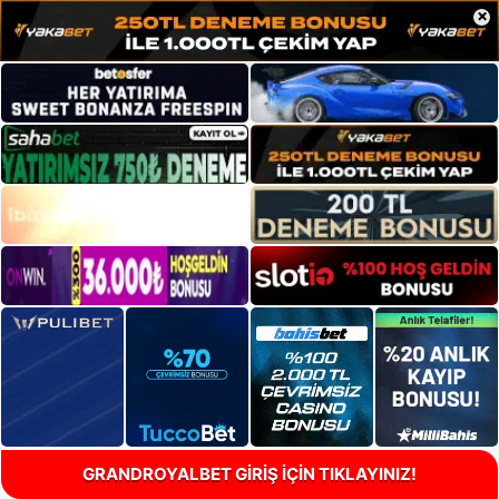
×
GRANDROYALBET GİRİŞ İÇİN TIKLAYINIZ!