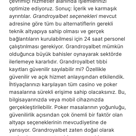
çevrimiçi hizmetler alanında işlemlerinizi
optimize ediyoruz. Sonuç: İçerik ve karmaşık
ayrıntılar.
Grandroyalbet seçenekleri
mevcut
adresine göre tüm bu alternatiflerin gerekli
teknik altyapıya sahip olması ve gerçek
bağlantıların kurulabilmesi için 24 saat personel
çalıştırılması gerekiyor. Grandroyalbet mümkün
olduğunca büyük bahisler oynayarak sektörde
ilerlemeye kararlıdır. Grandroyalbet tıbbi
kayıtları güvenilir sayılabilir mi? Özellikle
güvenilir ve açık hizmet anlayışından etkilendik.
İhtiyaçlarınızı karşılayan tüm casino ve poker
masalarına sürekli erişime sahip olacaksınız. Bu,
bilgisayarınızda veya mobil cihazınızda
gerçekleştirilebilir. Poker masalarının yoğunluğu,
güvenilirlik açısından çok önemli bir faktör olan
altyapı seçeneklerinin mevcudiyetine de
yansıyor. Grandroyalbet zaten doğal olarak