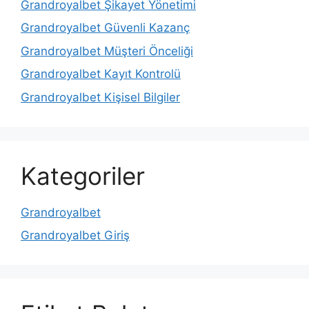
Grandroyalbet Şikayet Yönetimi
Grandroyalbet Güvenli Kazanç
Grandroyalbet Müşteri Önceliği
Grandroyalbet Kayıt Kontrolü
Grandroyalbet Kişisel Bilgiler
Kategoriler
Grandroyalbet
Grandroyalbet Giriş