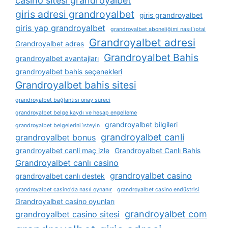
casino sitesi grandroyalbet
giris adresi grandroyalbet
giris grandroyalbet
giris yap grandroyalbet
grandroyalbet aboneliğimi nasıl i̇ptal
Grandroyalbet adresi
Grandroyalbet adres
Grandroyalbet Bahis
grandroyalbet avantajları
grandroyalbet bahis seçenekleri
Grandroyalbet bahis sitesi
grandroyalbet bağlantısı onay süreci
grandroyalbet belge kaydı ve hesap engelleme
grandroyalbet bilgileri
grandroyalbet belgelerini i̇steyin
grandroyalbet canli
grandroyalbet bonus
grandroyalbet canli maç izle
Grandroyalbet Canlı Bahis
Grandroyalbet canlı casino
grandroyalbet casino
grandroyalbet canlı destek
grandroyalbet casino'da nasıl oynanır
grandroyalbet casino endüstrisi
Grandroyalbet casino oyunları
grandroyalbet com
grandroyalbet casino sitesi