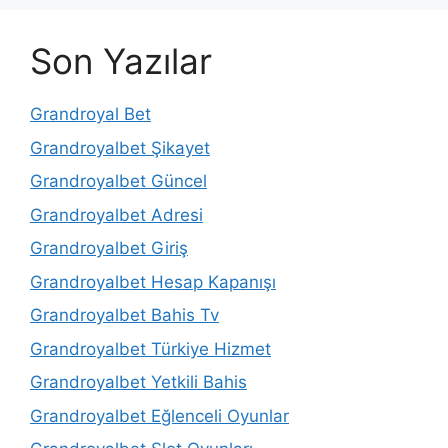
Son Yazılar
Grandroyal Bet
Grandroyalbet Şikayet
Grandroyalbet Güncel
Grandroyalbet Adresi
Grandroyalbet Giriş
Grandroyalbet Hesap Kapanışı
Grandroyalbet Bahis Tv
Grandroyalbet Türkiye Hizmet
Grandroyalbet Yetkili Bahis
Grandroyalbet Eğlenceli Oyunlar