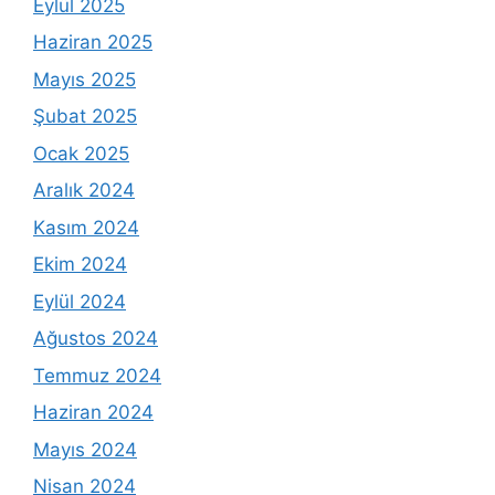
Eylül 2025
Haziran 2025
Mayıs 2025
Şubat 2025
Ocak 2025
Aralık 2024
Kasım 2024
Ekim 2024
Eylül 2024
Ağustos 2024
Temmuz 2024
Haziran 2024
Mayıs 2024
Nisan 2024