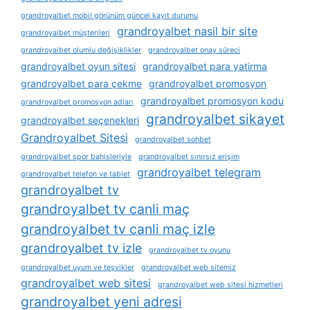
grandroyalbet mobil görünüm güncel kayıt durumu
grandroyalbet nasil bir site
grandroyalbet müşterileri
grandroyalbet olumlu değişiklikler
grandroyalbet onay süreci
grandroyalbet oyun sitesi
grandroyalbet para yatirma
grandroyalbet para çekme
grandroyalbet promosyon
grandroyalbet promosyon kodu
grandroyalbet promosyon adları
grandroyalbet sikayet
grandroyalbet seçenekleri
Grandroyalbet Sitesi
grandroyalbet sohbet
grandroyalbet spor bahisleriyle
grandroyalbet sınırsız erişim
grandroyalbet telegram
grandroyalbet telefon ve tablet
grandroyalbet tv
grandroyalbet tv canli maç
grandroyalbet tv canli maç izle
grandroyalbet tv izle
grandroyalbet tv oyunu
grandroyalbet uyum ve teşvikler
grandroyalbet web sitemiz
grandroyalbet web sitesi
grandroyalbet web sitesi hizmetleri
grandroyalbet yeni adresi