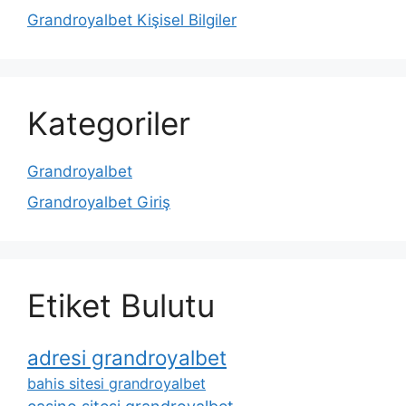
Grandroyalbet Kişisel Bilgiler
Kategoriler
Grandroyalbet
Grandroyalbet Giriş
Etiket Bulutu
adresi grandroyalbet
bahis sitesi grandroyalbet