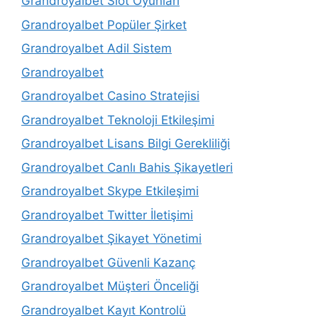
Grandroyalbet Slot Oyunları
Grandroyalbet Popüler Şirket
Grandroyalbet Adil Sistem
Grandroyalbet
Grandroyalbet Casino Stratejisi
Grandroyalbet Teknoloji Etkileşimi
Grandroyalbet Lisans Bilgi Gerekliliği
Grandroyalbet Canlı Bahis Şikayetleri
Grandroyalbet Skype Etkileşimi
Grandroyalbet Twitter İletişimi
Grandroyalbet Şikayet Yönetimi
Grandroyalbet Güvenli Kazanç
Grandroyalbet Müşteri Önceliği
Grandroyalbet Kayıt Kontrolü