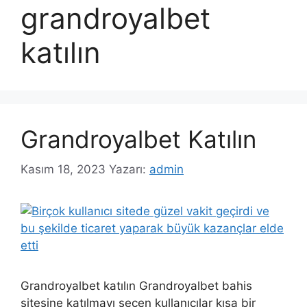
grandroyalbet
katılın
Grandroyalbet Katılın
Kasım 18, 2023
Yazarı:
admin
Grandroyalbet katılın Grandroyalbet bahis
sitesine katılmayı seçen kullanıcılar kısa bir