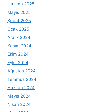
Haziran 2025
Mayıs 2025
Şubat 2025
Ocak 2025
Aralık 2024
Kasım 2024
Ekim 2024
Eylül 2024
Ağustos 2024
Temmuz 2024
Haziran 2024
Mayıs 2024
Nisan 2024