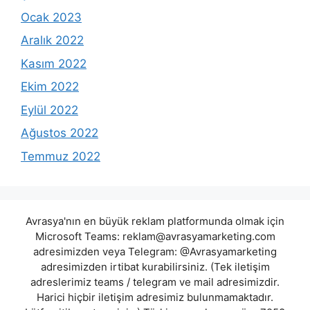
Ocak 2023
Aralık 2022
Kasım 2022
Ekim 2022
Eylül 2022
Ağustos 2022
Temmuz 2022
Avrasya'nın en büyük reklam platformunda olmak için
Microsoft Teams:
reklam@avrasyamarketing.com
adresimizden veya Telegram: @Avrasyamarketing
adresimizden irtibat kurabilirsiniz. (Tek iletişim
adreslerimiz teams / telegram ve mail adresimizdir.
Harici hiçbir iletişim adresimiz bulunmamaktadır.