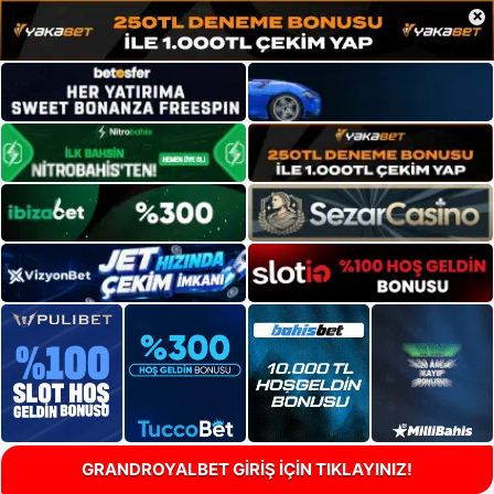
×
GRANDROYALBET GİRİŞ İÇİN TIKLAYINIZ!