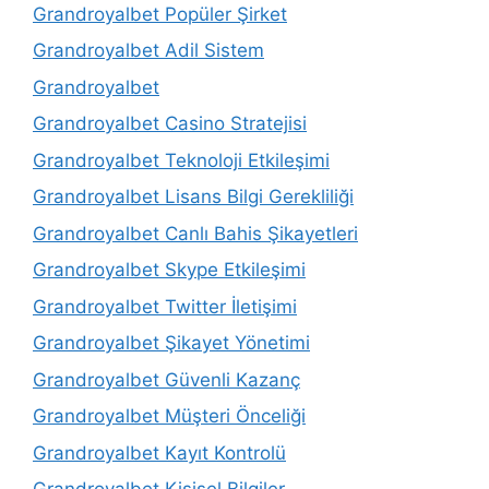
Grandroyalbet Popüler Şirket
Grandroyalbet Adil Sistem
Grandroyalbet
Grandroyalbet Casino Stratejisi
Grandroyalbet Teknoloji Etkileşimi
Grandroyalbet Lisans Bilgi Gerekliliği
Grandroyalbet Canlı Bahis Şikayetleri
Grandroyalbet Skype Etkileşimi
Grandroyalbet Twitter İletişimi
Grandroyalbet Şikayet Yönetimi
Grandroyalbet Güvenli Kazanç
Grandroyalbet Müşteri Önceliği
Grandroyalbet Kayıt Kontrolü