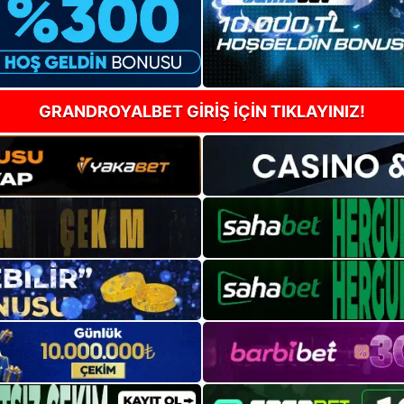
GRANDROYALBET GİRİŞ İÇİN TIKLAYINIZ!