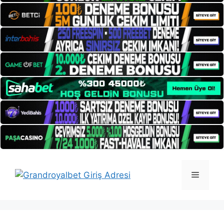
İçeriğe
atla
Menü