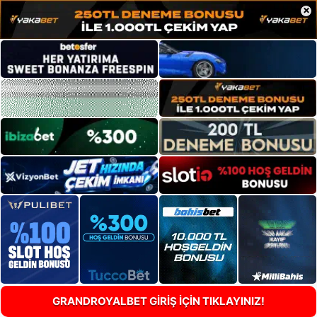
×
GRANDROYALBET GİRİŞ İÇİN TIKLAYINIZ!