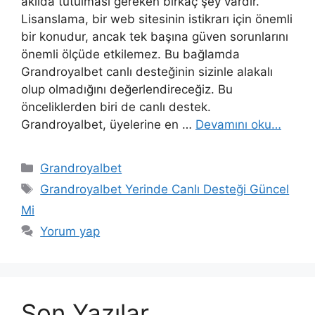
akılda tutulması gereken birkaç şey vardır.
Lisanslama, bir web sitesinin istikrarı için önemli
bir konudur, ancak tek başına güven sorunlarını
önemli ölçüde etkilemez. Bu bağlamda
Grandroyalbet canlı desteğinin sizinle alakalı
olup olmadığını değerlendireceğiz. Bu
önceliklerden biri de canlı destek.
Grandroyalbet, üyelerine en …
Devamını oku…
Kategoriler
Grandroyalbet
Etiketler
Grandroyalbet Yerinde Canlı Desteği Güncel
Mi
Yorum yap
Son Yazılar