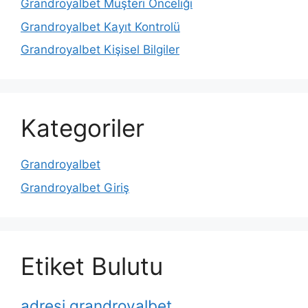
Grandroyalbet Müşteri Önceliği
Grandroyalbet Kayıt Kontrolü
Grandroyalbet Kişisel Bilgiler
Kategoriler
Grandroyalbet
Grandroyalbet Giriş
Etiket Bulutu
adresi grandroyalbet