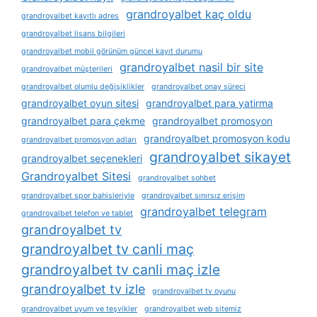
grandroyalbet kaç oldu
grandroyalbet kayıtlı adres
grandroyalbet lisans bilgileri
grandroyalbet mobil görünüm güncel kayıt durumu
grandroyalbet nasil bir site
grandroyalbet müşterileri
grandroyalbet olumlu değişiklikler
grandroyalbet onay süreci
grandroyalbet oyun sitesi
grandroyalbet para yatirma
grandroyalbet para çekme
grandroyalbet promosyon
grandroyalbet promosyon kodu
grandroyalbet promosyon adları
grandroyalbet sikayet
grandroyalbet seçenekleri
Grandroyalbet Sitesi
grandroyalbet sohbet
grandroyalbet spor bahisleriyle
grandroyalbet sınırsız erişim
grandroyalbet telegram
grandroyalbet telefon ve tablet
grandroyalbet tv
grandroyalbet tv canli maç
grandroyalbet tv canli maç izle
grandroyalbet tv izle
grandroyalbet tv oyunu
grandroyalbet uyum ve teşvikler
grandroyalbet web sitemiz