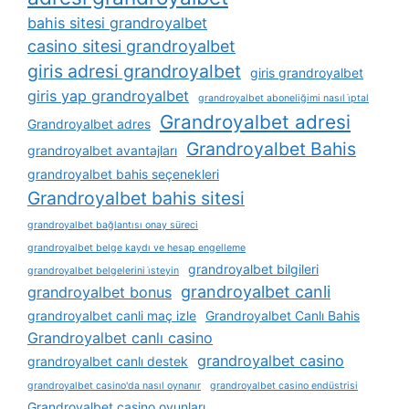
bahis sitesi grandroyalbet
casino sitesi grandroyalbet
giris adresi grandroyalbet
giris grandroyalbet
giris yap grandroyalbet
grandroyalbet aboneliğimi nasıl i̇ptal
Grandroyalbet adresi
Grandroyalbet adres
Grandroyalbet Bahis
grandroyalbet avantajları
grandroyalbet bahis seçenekleri
Grandroyalbet bahis sitesi
grandroyalbet bağlantısı onay süreci
grandroyalbet belge kaydı ve hesap engelleme
grandroyalbet bilgileri
grandroyalbet belgelerini i̇steyin
grandroyalbet canli
grandroyalbet bonus
grandroyalbet canli maç izle
Grandroyalbet Canlı Bahis
Grandroyalbet canlı casino
grandroyalbet casino
grandroyalbet canlı destek
grandroyalbet casino'da nasıl oynanır
grandroyalbet casino endüstrisi
Grandroyalbet casino oyunları