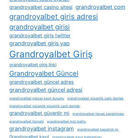
grandroyalbet com
grandroyalbet casino sitesi
grandroyalbet giris adresi
grandroyalbet girisi
grandroyalbet giris twitter
grandroyalbet giris yap
Grandroyalbet Giriş
grandroyalbet giriş linki
Grandroyalbet Güncel
grandroyalbet güncel adres
grandroyalbet güncel adresi
grandroyalbet güncel kayıt durumu
grandroyalbet güvenlik canlı destek
grandroyalbet güvenlik güvenlik canlı destek
grandroyalbet güvenlir mi
grandroyalbet hesap kapatılması
grandroyalbet hizmeti
grandroyalbet hızlı bahis
grandroyalbet instagram
grandroyalbet kapatıldı mı
Grandroyalbet kayıt
grandroyalbet kayıt bağlantıları