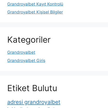
Grandroyalbet Kayıt Kontrolü
Grandroyalbet Kişisel Bilgiler
Kategoriler
Grandroyalbet
Grandroyalbet Giriş
Etiket Bulutu
adresi grandroyalbet