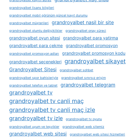
grandroyalbet kayıtlı adres
grandroyalbet lisans bilgileri
grandroyalbet mobil görünüm güncel kayıt durumu
grandroyalbet nasil bir site
grandroyalbet müşterileri
grandroyalbet olumlu değişiklikler
grandroyalbet onay süreci
grandroyalbet oyun sitesi
grandroyalbet para yatirma
grandroyalbet para çekme
grandroyalbet promosyon
grandroyalbet promosyon kodu
grandroyalbet promosyon adları
grandroyalbet sikayet
grandroyalbet seçenekleri
Grandroyalbet Sitesi
grandroyalbet sohbet
grandroyalbet spor bahisleriyle
grandroyalbet sınırsız erişim
grandroyalbet telegram
grandroyalbet telefon ve tablet
grandroyalbet tv
grandroyalbet tv canli maç
grandroyalbet tv canli maç izle
grandroyalbet tv izle
grandroyalbet tv oyunu
grandroyalbet uyum ve teşvikler
grandroyalbet web sitemiz
grandroyalbet web sitesi
grandroyalbet web sitesi hizmetleri