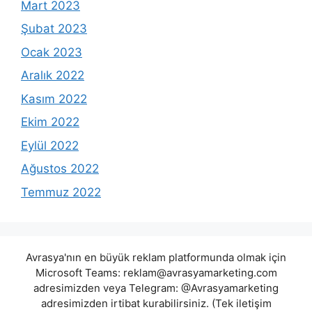
Mart 2023
Şubat 2023
Ocak 2023
Aralık 2022
Kasım 2022
Ekim 2022
Eylül 2022
Ağustos 2022
Temmuz 2022
Avrasya'nın en büyük reklam platformunda olmak için
Microsoft Teams:
reklam@avrasyamarketing.com
adresimizden veya Telegram: @Avrasyamarketing
adresimizden irtibat kurabilirsiniz. (Tek iletişim