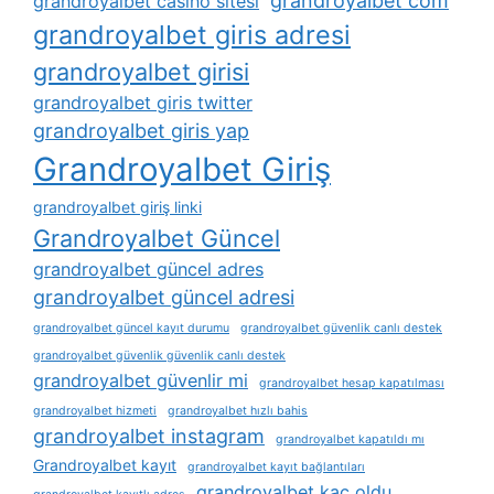
grandroyalbet com
grandroyalbet casino sitesi
grandroyalbet giris adresi
grandroyalbet girisi
grandroyalbet giris twitter
grandroyalbet giris yap
Grandroyalbet Giriş
grandroyalbet giriş linki
Grandroyalbet Güncel
grandroyalbet güncel adres
grandroyalbet güncel adresi
grandroyalbet güncel kayıt durumu
grandroyalbet güvenlik canlı destek
grandroyalbet güvenlik güvenlik canlı destek
grandroyalbet güvenlir mi
grandroyalbet hesap kapatılması
grandroyalbet hizmeti
grandroyalbet hızlı bahis
grandroyalbet instagram
grandroyalbet kapatıldı mı
Grandroyalbet kayıt
grandroyalbet kayıt bağlantıları
grandroyalbet kaç oldu