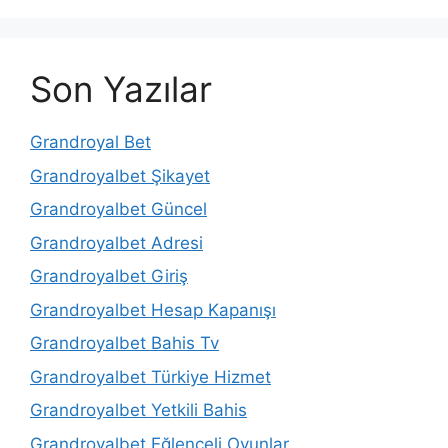
Son Yazılar
Grandroyal Bet
Grandroyalbet Şikayet
Grandroyalbet Güncel
Grandroyalbet Adresi
Grandroyalbet Giriş
Grandroyalbet Hesap Kapanışı
Grandroyalbet Bahis Tv
Grandroyalbet Türkiye Hizmet
Grandroyalbet Yetkili Bahis
Grandroyalbet Eğlenceli Oyunlar