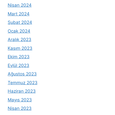
Nisan 2024
Mart 2024
Şubat 2024
Ocak 2024
Aralık 2023
Kasım 2023
Ekim 2023
Eylül 2023
Ağustos 2023
Temmuz 2023
Haziran 2023
Mayıs 2023
Nisan 2023