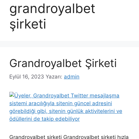
grandroyalbet
şirketi
Grandroyalbet Şirketi
Eylül 16, 2023
Yazarı:
admin
Grandroyalbet şirketi Grandroyalbet şirketi hızla